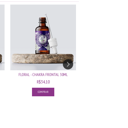
11
%
OFF
FLORAL - CHAKRA FRONTAL 30ML
ESCALDA PÉS ENERGIZANT
R$34,10
R$14,3
R$16,10