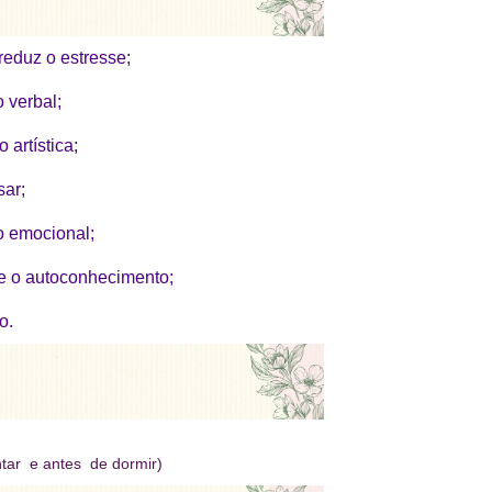
reduz o estresse;
 verbal;
 artística;
sar;
o emocional;
 e o autoconhecimento;
o.
ntar e antes de dormir)