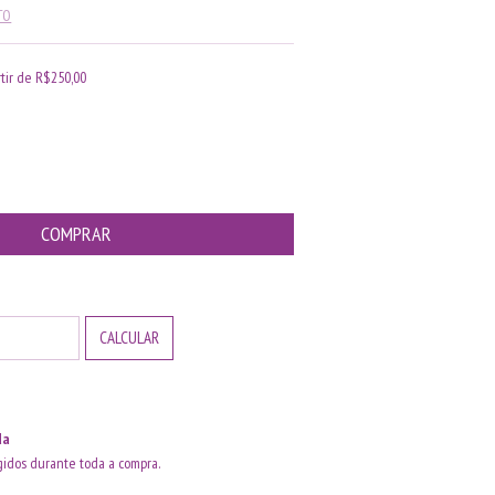
TO
rtir de
R$250,00
ALTERAR CEP
CALCULAR
da
idos durante toda a compra.