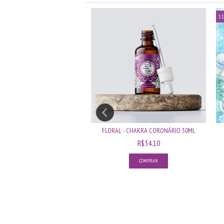
11
 CHAKRA PLEXO SOLAR 30ML
FLORAL - CHAKRA CORONÁRIO 30ML
R$34,10
R$34,10