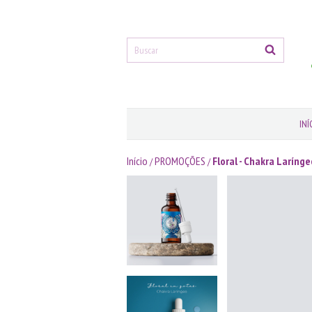
INÍ
Início
PROMOÇÕES
Floral - Chakra Laríng
/
/