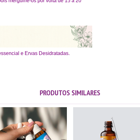
ois mergulhe-os por volta de 15 a 20
essencial e Ervas Desidratadas.
PRODUTOS SIMILARES