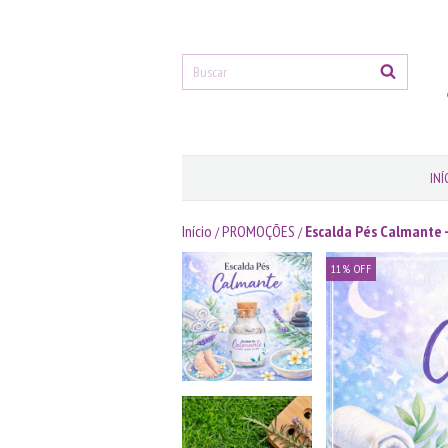
INÍ
Início
PROMOÇÕES
Escalda Pés Calmante 
/
/
11
%
OFF