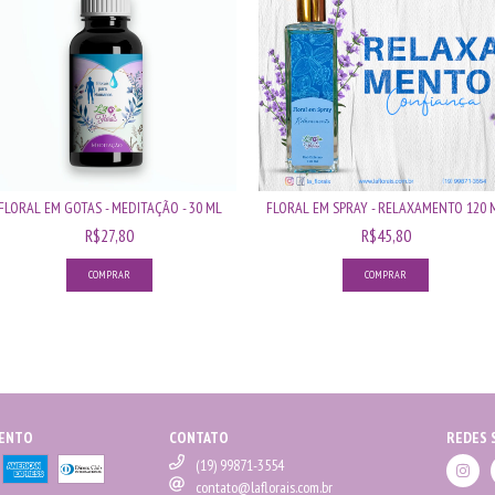
FLORAL EM GOTAS - MEDITAÇÃO - 30 ML
FLORAL EM SPRAY - RELAXAMENTO 120 
R$27,80
R$45,80
MENTO
CONTATO
REDES 
(19) 99871-3554
contato@laflorais.com.br