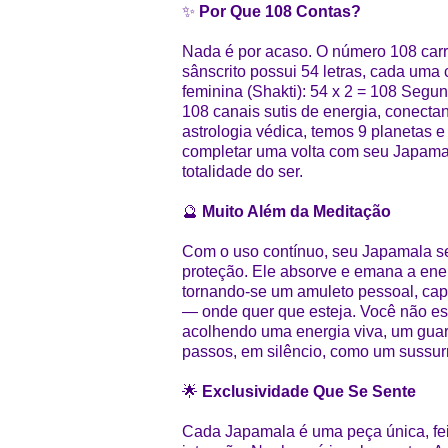
✨
Por Que 108 Contas?
Nada é por acaso. O número 108 carr
sânscrito possui 54 letras, cada uma
feminina (Shakti): 54 x 2 = 108 Segu
108 canais sutis de energia, conecta
astrologia védica, temos 9 planetas e
completar uma volta com seu Japamal
totalidade do ser.
🔮
Muito Além da Meditação
Com o uso contínuo, seu Japamala se
proteção. Ele absorve e emana a ener
tornando-se um amuleto pessoal, capa
— onde quer que esteja. Você não es
acolhendo uma energia viva, um guar
passos, em silêncio, como um sussurr
🌟
Exclusividade Que Se Sente
Cada Japamala é uma peça única, fei