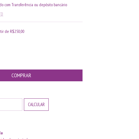
o com Transferência ou depósito bancário
TO
rtir de
R$250,00
ALTERAR CEP
CALCULAR
da