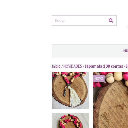
INÍ
Início
NOVIDADES
Japamala 108 contas - S
/
/
NOVO