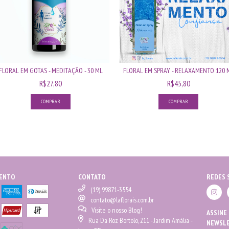
FLORAL EM GOTAS - MEDITAÇÃO - 30 ML
FLORAL EM SPRAY - RELAXAMENTO 120 
R$27,80
R$45,80
MENTO
CONTATO
REDES 
(19) 99871-3554
contato@laflorais.com.br
Visite o nosso Blog!
ASSINE
Rua Da Roz Bortolo, 211 - Jardim Amália -
NEWSL