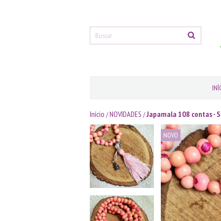
INÍ
Início
NOVIDADES
Japamala 108 contas - 
/
/
NOVO