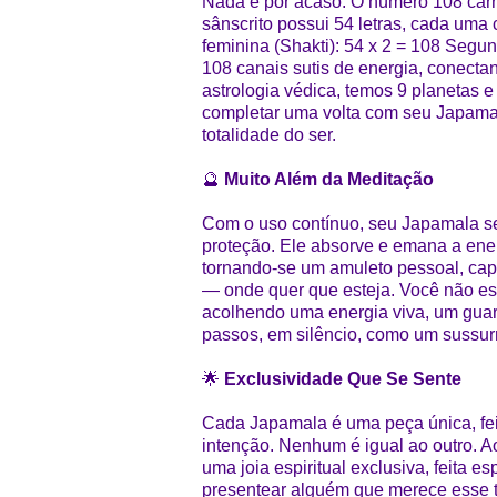
Nada é por acaso. O número 108 carr
sânscrito possui 54 letras, cada uma
feminina (Shakti): 54 x 2 = 108 Segu
108 canais sutis de energia, conecta
astrologia védica, temos 9 planetas e
completar uma volta com seu Japamal
totalidade do ser.
🔮
Muito Além da Meditação
Com o uso contínuo, seu Japamala se
proteção. Ele absorve e emana a ener
tornando-se um amuleto pessoal, capa
— onde quer que esteja. Você não es
acolhendo uma energia viva, um guar
passos, em silêncio, como um sussurr
🌟
Exclusividade Que Se Sente
Cada Japamala é uma peça única, fei
intenção. Nenhum é igual ao outro. A
uma joia espiritual exclusiva, feita 
presentear alguém que merece esse t