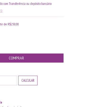
o com Transferência ou depósito bancário
TO
rtir de
R$250,00
ALTERAR CEP
CALCULAR
da