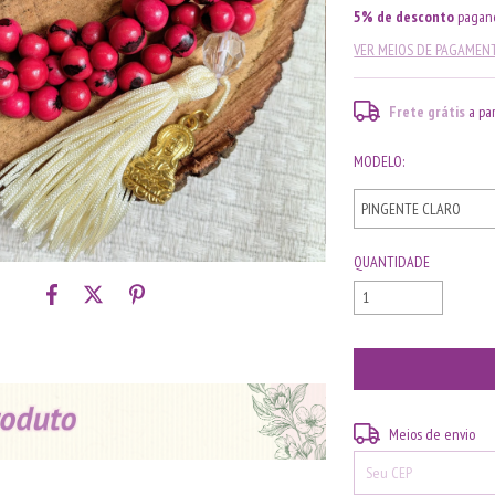
5% de desconto
pagand
VER MEIOS DE PAGAMEN
Frete grátis
a pa
MODELO:
QUANTIDADE
Entregas para o CEP:
Meios de envio