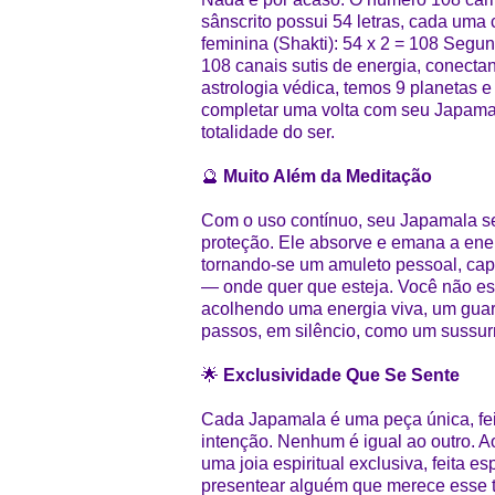
sânscrito possui 54 letras, cada uma
feminina (Shakti): 54 x 2 = 108 Segu
108 canais sutis de energia, conecta
astrologia védica, temos 9 planetas e
completar uma volta com seu Japamal
totalidade do ser.
🔮
Muito Além da Meditação
Com o uso contínuo, seu Japamala se
proteção. Ele absorve e emana a ener
tornando-se um amuleto pessoal, capa
— onde quer que esteja. Você não es
acolhendo uma energia viva, um guar
passos, em silêncio, como um sussurr
🌟
Exclusividade Que Se Sente
Cada Japamala é uma peça única, fei
intenção. Nenhum é igual ao outro. A
uma joia espiritual exclusiva, feita 
presentear alguém que merece esse t