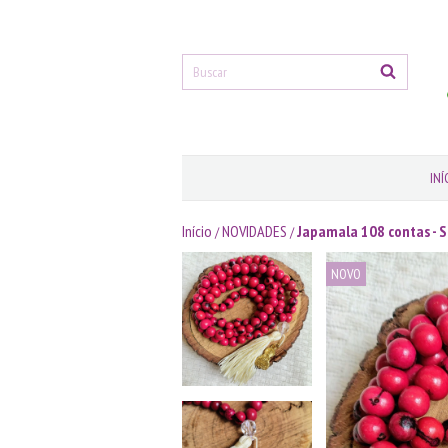
INÍ
Início
NOVIDADES
Japamala 108 contas - 
/
/
NOVO