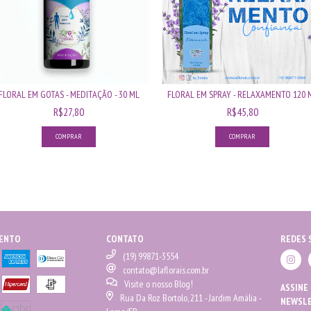
FLORAL EM GOTAS - MEDITAÇÃO - 30 ML
FLORAL EM SPRAY - RELAXAMENTO 120 
R$27,80
R$45,80
MENTO
CONTATO
REDES 
(19) 99871-3554
contato@laflorais.com.br
Visite o nosso Blog!
ASSINE
Rua Da Roz Bortolo, 211 - Jardim Amália -
NEWSL