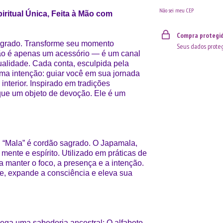
Não sei meu CEP
ritual Única, Feita à Mão com
Compra protegi
sagrado. Transforme seu momento
Seus dados proteg
não é apenas um acessório — é um canal
ualidade. Cada conta, esculpida pela
ma intenção: guiar você em sua jornada
nterior. Inspirado em tradições
que um objeto de devoção. Ele é um
rar. “Mala” é cordão sagrado. O Japamala,
 mente e espírito. Utilizado em práticas de
a manter o foco, a presença e a intenção.
, expande a consciência e eleva sua
ega uma sabedoria ancestral: O alfabeto