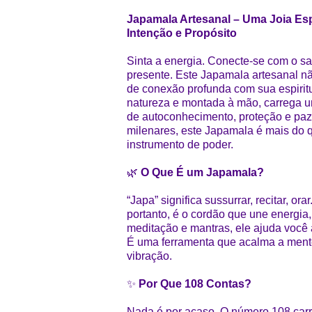
Japamala Artesanal – Uma Joia Espi
Intenção e Propósito
Sinta a energia. Conecte-se com o 
presente. Este Japamala artesanal 
de conexão profunda com sua espirit
natureza e montada à mão, carrega u
de autoconhecimento, proteção e paz i
milenares, este Japamala é mais do 
instrumento de poder.
🌿
O Que É um Japamala?
“Japa” significa sussurrar, recitar, o
portanto, é o cordão que une energia,
meditação e mantras, ele ajuda você 
É uma ferramenta que acalma a mente
vibração.
✨
Por Que 108 Contas?
Nada é por acaso. O número 108 carr