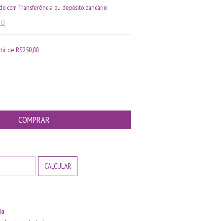
o com Transferência ou depósito bancário
TO
rtir de
R$250,00
ALTERAR CEP
CALCULAR
da