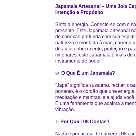
Japamala Artesanal – Uma Joia Espi
Intenção e Propósito
Sinta a energia. Conecte-se com o 
presente. Este Japamala artesanal 
de conexão profunda com sua espirit
natureza e montada à mão, carrega u
de autoconhecimento, proteção e paz i
milenares, este Japamala é mais do 
instrumento de poder.
🌿
O Que É um Japamala?
“Japa” significa sussurrar, recitar, o
portanto, é o cordão que une energia,
meditação e mantras, ele ajuda você 
É uma ferramenta que acalma a mente
vibração.
✨
Por Que 108 Contas?
Nada é por acaso. O número 108 carr