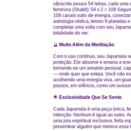
sânscrito possui 54 letras, cada uma
feminina (Shakti): 54 x 2 = 108 Segu
108 canais sutis de energia, conecta
astrologia védica, temos 9 planetas e
completar uma volta com seu Japamal
totalidade do ser.
🔮
Muito Além da Meditação
Com o uso contínuo, seu Japamala se
proteção. Ele absorve e emana a ener
tornando-se um amuleto pessoal, capa
— onde quer que esteja. Você não es
acolhendo uma energia viva, um guar
passos, em silêncio, como um sussurr
🌟
Exclusividade Que Se Sente
Cada Japamala é uma peça única, fei
intenção. Nenhum é igual ao outro. A
uma joia espiritual exclusiva, feita 
presentear alguém que merece esse t