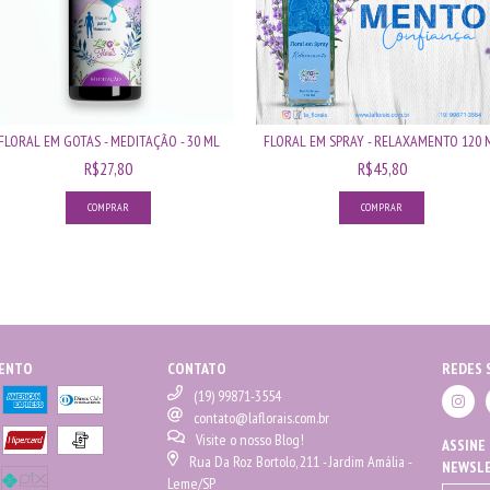
FLORAL EM GOTAS - MEDITAÇÃO - 30 ML
FLORAL EM SPRAY - RELAXAMENTO 120 
R$27,80
R$45,80
MENTO
CONTATO
REDES 
(19) 99871-3554
contato@laflorais.com.br
Visite o nosso Blog!
ASSINE
Rua Da Roz Bortolo, 211 - Jardim Amália -
NEWSL
Leme/SP