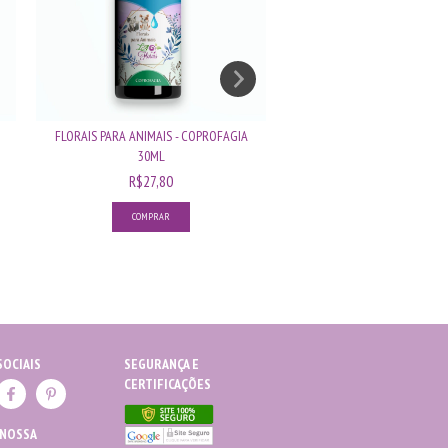
FLORAIS PARA ANIMAIS - COPROFAGIA
FLORAIS PARA ANIMAIS - AD
30ML
APREN...
R$27,80
R$27,80
SOCIAIS
SEGURANÇA E
CERTIFICAÇÕES
 NOSSA