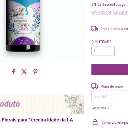
5% de desconto
pagand
VER MEIOS DE PAGAMEN
Frete grátis
a pa
QUANTIDADE
Entregas para o CEP:
Meios de envio
Não sei meu CEP
 Florais para Terceira Idade da LA
Compra protegi