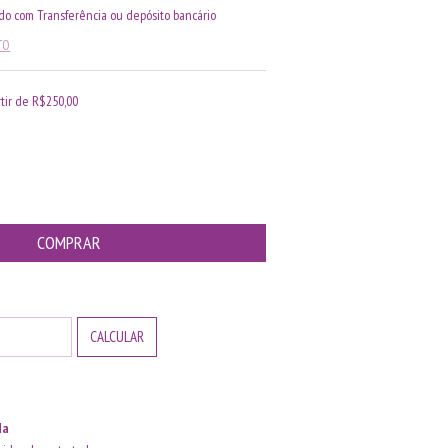
o com Transferência ou depósito bancário
TO
rtir de
R$250,00
ALTERAR CEP
CALCULAR
da